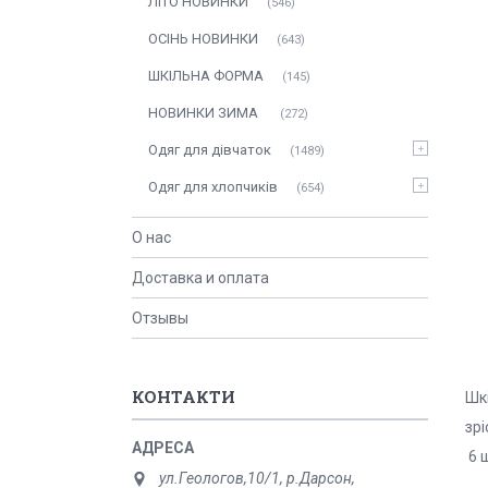
ЛITO HOBИНКИ
546
ОСIНЬ НОВИНКИ
643
ШКІЛЬНА ФОРМА
145
НОВИНКИ ЗИМА
272
Одяг для дівчаток
1489
Одяг для хлопчиків
654
О нас
Доставка и оплата
Отзывы
КОНТАКТИ
Шк
зрі
6 ш
ул.Геологов,10/1, р.Дарсон,