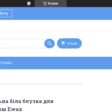
Кошик
Хочу
Кошик
ОТЗЫВЫ
на біла блузка для
том Ewax