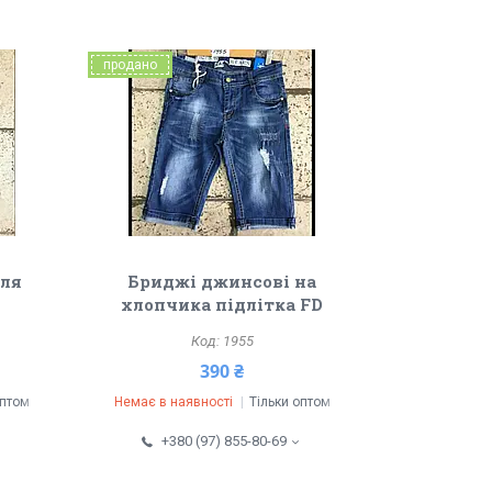
продано
для
Бриджі джинсові на
хлопчика підлітка FD
1955
390 ₴
оптом
Немає в наявності
Тільки оптом
+380 (97) 855-80-69