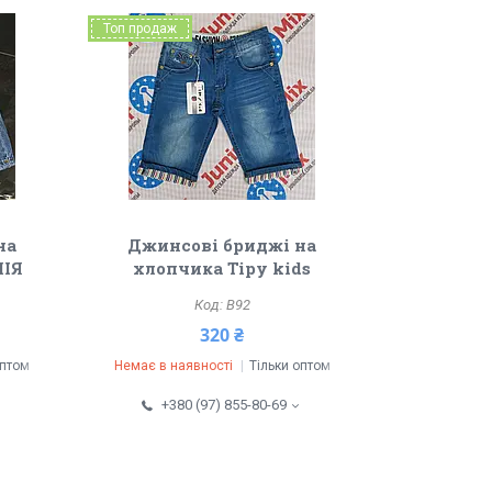
Топ продаж
на
Джинсові бриджі на
ЛІЯ
хлопчика Tipy kids
В92
320 ₴
оптом
Немає в наявності
Тільки оптом
+380 (97) 855-80-69