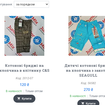
Котонові бриджі на
Дитячі котонові бр
хлопчика в клітинку C&S
на хлопчика з зако
SEAGULL
2012-07
56582
120 ₴
270 ₴
В наявності
Тільки оптом
В наявності
Тільки опт
Купити
Купити