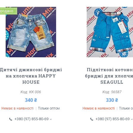
продано
Дитячі джинсові бриджі
Підліткові котоно
на хлопчика HAPPY
бриджі для хлопч
HOUSE
SEAGULL
КК 006
56587
340 ₴
330 ₴
Немає в наявності
Тільки оптом
Немає в наявності
Тільки 
+380 (97) 855-80-69
+380 (97) 855-80-69