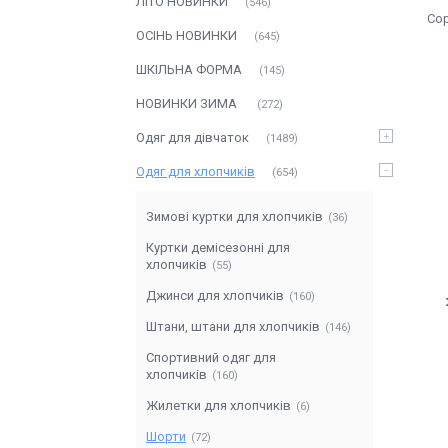
ЛITO HOBИНКИ
546
ОСIНЬ НОВИНКИ
645
ШКІЛЬНА ФОРМА
145
НОВИНКИ ЗИМА
272
Одяг для дівчаток
1489
Одяг для хлопчиків
654
Зимові куртки для хлопчиків
36
Куртки демісезонні для
хлопчиків
55
Джинси для хлопчиків
160
Штани, штани для хлопчиків
146
Спортивний одяг для
хлопчиків
160
Жилетки для хлопчиків
6
Шорти
72