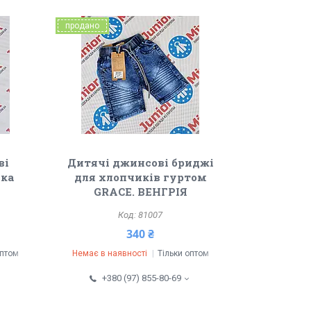
продано
ві
Дитячі джинсові бриджі
ика
для хлопчиків гуртом
GRACE. ВЕНГРІЯ
81007
340 ₴
оптом
Немає в наявності
Тільки оптом
+380 (97) 855-80-69