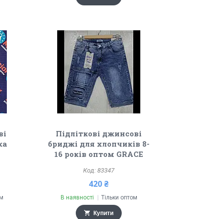
ві
Підліткові джинсові
ка
бриджі для хлопчиків 8-
16 років оптом GRACE
83347
420 ₴
ом
В наявності
Тільки оптом
Купити