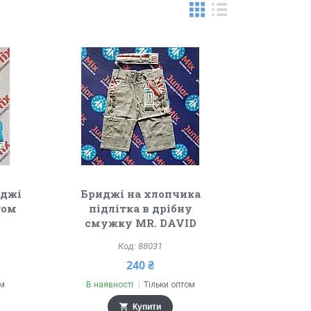
иджі
Бриджі на хлопчика
том
підлітка в дрібну
смужку MR. DAVID
88031
240 ₴
ом
В наявності
Тільки оптом
Купити