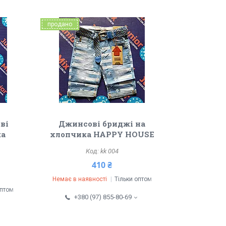
продано
ві
Джинсові бриджі на
ка
хлопчика HAPPY HOUSE
kk 004
410 ₴
Немає в наявності
Тільки оптом
оптом
+380 (97) 855-80-69