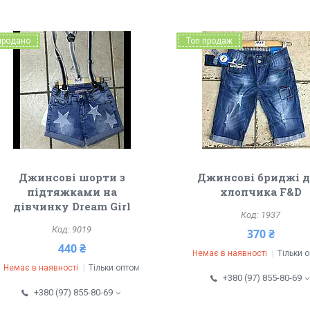
продано
Топ продаж
Джинсові шорти з
Джинсові бриджі 
підтяжками на
хлопчика F&D
дівчинку Dream Girl
1937
9019
370 ₴
440 ₴
Немає в наявності
Тільки 
Немає в наявності
Тільки оптом
+380 (97) 855-80-69
+380 (97) 855-80-69