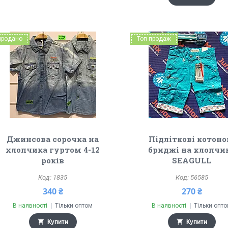
продано
Топ продаж
Джинсова сорочка на
Підліткові котоно
хлопчика гуртом 4-12
бриджі на хлопчи
років
SEAGULL
1835
56585
340 ₴
270 ₴
В наявності
Тільки оптом
В наявності
Тільки опт
Купити
Купити