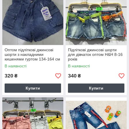
Оптом підліткові джинсові
Підліткові джинсові шорти
шорти з накладними
для дівчаток оптом H&H 8-16
кишенями гуртом 134-164 см
років
GRACE
В наявності
В наявності
320
340
₴
₴
Купити
Купити