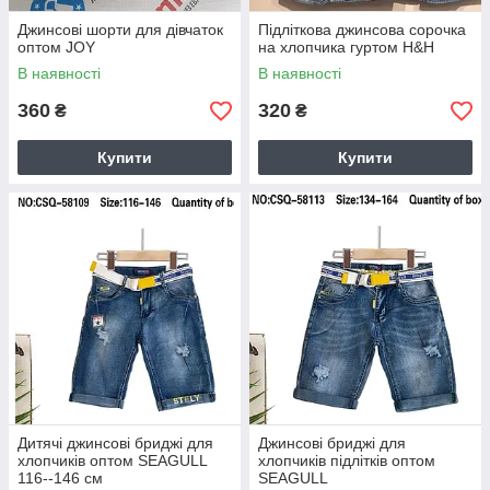
Джинсові шорти для дівчаток
Підліткова джинсова сорочка
оптом JOY
на хлопчика гуртом Н&Н
В наявності
В наявності
360
320
₴
₴
Купити
Купити
Дитячі джинсові бриджі для
Джинсові бриджі для
хлопчиків оптом SEAGULL
хлопчиків підлітків оптом
116--146 см
SEAGULL