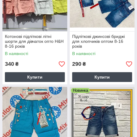
Котонові підліткові літні
Підліткові джинсові бриджі
шорти для дівчаток опто H&H
для хлопчиків оптом 8-16
8-16 років
років
В наявності
В наявності
340
290
₴
₴
Купити
Купити
Новинка