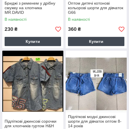
Бриджі з ременем у дрібну
Оптом дитячі котонові
смужку на хлопчика
кольорові шорти для дівчаток
MR.DAVID
G66
В наявності
В наявності
230
360
₴
₴
Купити
Купити
Підліткові модні джинсові
Підліткові джинсові сорочки
шорти для дівчаток оптом 8-
для хлопчиків гуртом Н&Н
14 років