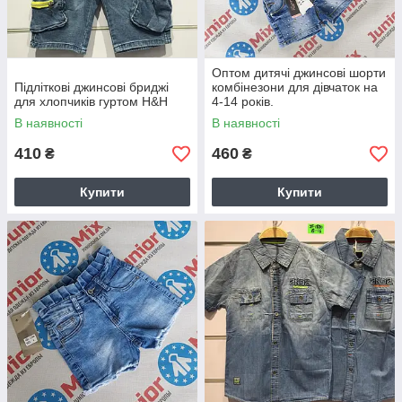
Оптом дитячі джинсові шорти
Підліткові джинсові бриджі
комбінезони для дівчаток на
для хлопчиків гуртом Н&Н
4-14 років.
В наявності
В наявності
410
460
₴
₴
Купити
Купити