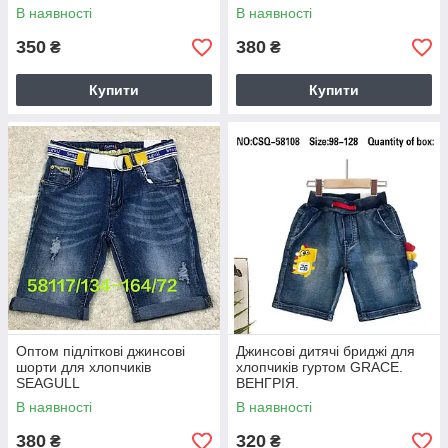
В наявності
В наявності
350
380
₴
₴
Купити
Купити
Оптом підліткові джинсові
Джинсові дитячі бриджі для
шорти для хлопчиків
хлопчиків гуртом GRACE.
SEAGULL
ВЕНГРІЯ.
В наявності
В наявності
380
320
₴
₴