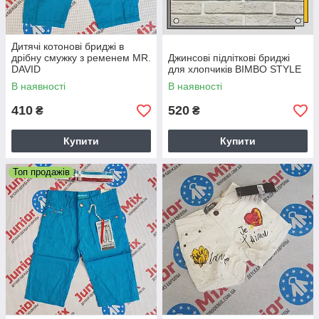
Дитячі котонові бриджі в
дрібну смужку з ременем MR.
Джинсові підліткові бриджі
DAVID
для хлопчиків BIMBO STYLE
В наявності
В наявності
410
520
₴
₴
Купити
Купити
Топ продажів