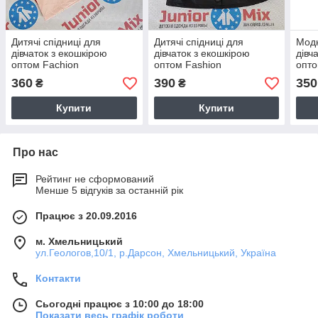
Дитячі спідниці для
Дитячі спідниці для
Модн
дівчаток з екошкірою
дівчаток з екошкірою
дівч
оптом Fachion
оптом Fashion
опт
360
390
350
₴
₴
Купити
Купити
Про нас
Рейтинг не сформований
Менше 5 відгуків за останній рік
Працює з 20.09.2016
м. Хмельницький
ул.Геологов,10/1, р.Дарсон, Хмельницький, Україна
Контакти
Сьогодні працює з 10:00 до 18:00
Показати весь графік роботи