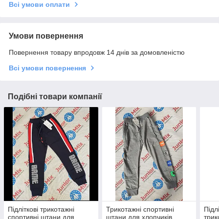
Всі умови оплати
Умови повернення
Повернення товару впродовж 14 днів за домовленістю
Всі умови повернення
Подібні товари компанії
Підліткові трикотажні
Трикотажні спортивні
Підл
спортивні штани для
штани для хлопчиків
трик