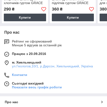
хлопчиків гуртом GRACE
підлітків гуртом GRACE
для 
134-164см
GRA
290
360
380
₴
₴
Купити
Купити
Про нас
Рейтинг не сформований
Менше 5 відгуків за останній рік
Працює з 20.09.2016
м. Хмельницький
ул.Геологов,10/1, р.Дарсон, Хмельницький, Україна
Контакти
Сьогодні вихідний
Показати весь графік роботи
Про нас