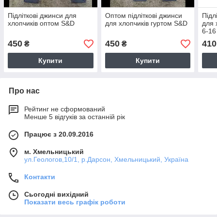
Підліткові джинси для
Оптом підліткові джинси
Підл
хлопчиків оптом S&D
для хлопчиків гуртом S&D
для 
6-16
450
450
410
₴
₴
Купити
Купити
Про нас
Рейтинг не сформований
Менше 5 відгуків за останній рік
Працює з 20.09.2016
м. Хмельницький
ул.Геологов,10/1, р.Дарсон, Хмельницький, Україна
Контакти
Сьогодні вихідний
Показати весь графік роботи