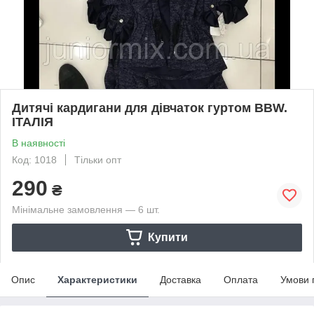
Дитячі кардигани для дівчаток гуртом BBW.
ІТАЛІЯ
В наявності
Код: 1018
Тільки опт
290
₴
Мінімальне замовлення — 6 шт.
Купити
Опис
Характеристики
Доставка
Оплата
Умови 