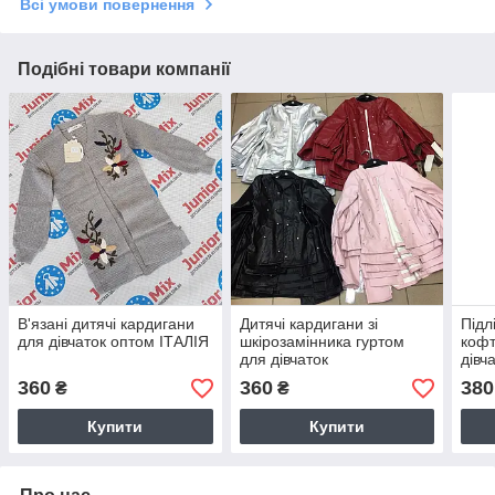
Всі умови повернення
Подібні товари компанії
В'язані дитячі кардигани
Дитячі кардигани зі
Підл
для дівчаток оптом ІТАЛІЯ
шкірозамінника гуртом
кофт
для дівчаток
дівч
ІТАЛ
360
360
380
₴
₴
Купити
Купити