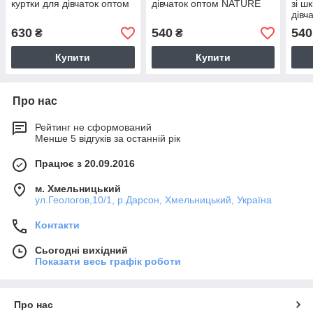
куртки для дівчаток оптом
дівчаток оптом NATURE
зі ш
дівч
630
540
540
₴
₴
Купити
Купити
Про нас
Рейтинг не сформований
Менше 5 відгуків за останній рік
Працює з 20.09.2016
м. Хмельницький
ул.Геологов,10/1, р.Дарсон, Хмельницький, Україна
Контакти
Сьогодні вихідний
Показати весь графік роботи
Про нас