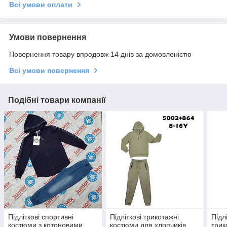
Всі умови оплати
Умови повернення
Повернення товару впродовж 14 днів за домовленістю
Всі умови повернення
Подібні товари компанії
Підліткові спортивні
Підліткові трикотажні
Підл
костюми з котоновими
костюми для хлопчиків
трик