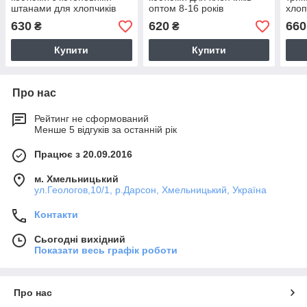
штанами для хлопчиків
оптом 8-16 років
хлоп
оптом F&D ВЕНГРІЯ
рокі
630
620
660
₴
₴
Купити
Купити
Про нас
Рейтинг не сформований
Менше 5 відгуків за останній рік
Працює з 20.09.2016
м. Хмельницький
ул.Геологов,10/1, р.Дарсон, Хмельницький, Україна
Контакти
Сьогодні вихідний
Показати весь графік роботи
Про нас