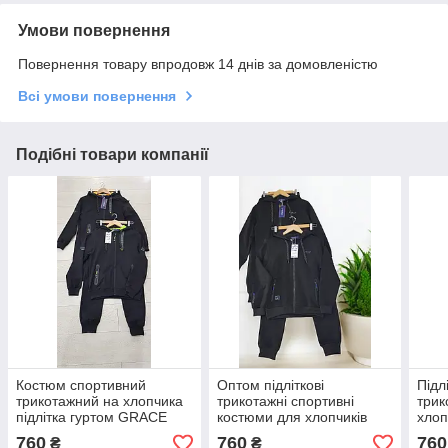
Умови повернення
Повернення товару впродовж 14 днів за домовленістю
Всі умови повернення
Подібні товари компанії
Костюм спортивний
Оптом підліткові
Підл
трикотажний на хлопчика
трикотажні спортивні
трик
підлітка гуртом GRACE
костюми для хлопчиків
хло
134--164 см
GRACE 134--164 см
134-
760
760
760
₴
₴