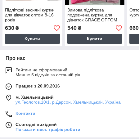
Підліткові весняні куртки
Зимова підліткова
Опто
для дівчаток оптом 8-16
подовжена куртка для
курт
років
дівчаток GRACE ОПТОМ
630
540
660
₴
₴
Купити
Купити
Про нас
Рейтинг не сформований
Менше 5 відгуків за останній рік
Працює з 20.09.2016
м. Хмельницький
ул.Геологов,10/1, р.Дарсон, Хмельницький, Україна
Контакти
Сьогодні вихідний
Показати весь графік роботи