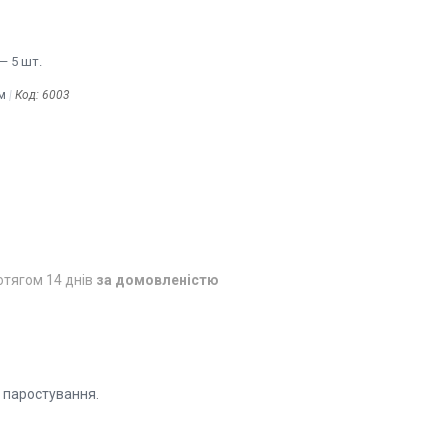
— 5 шт.
м
Код:
6003
отягом 14 днів
за домовленістю
. паростування.