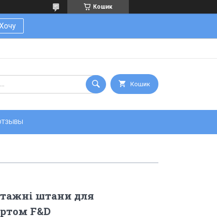
Кошик
Хочу
Кошик
ОТЗЫВЫ
отажні штани для
уртом F&D