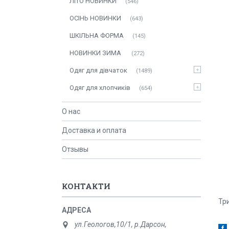
ЛITO HOBИНКИ
546
ОСIНЬ НОВИНКИ
643
ШКІЛЬНА ФОРМА
145
НОВИНКИ ЗИМА
272
Одяг для дівчаток
1489
Одяг для хлопчиків
654
О нас
Доставка и оплата
Отзывы
КОНТАКТИ
Три
ул.Геологов,10/1, р.Дарсон,