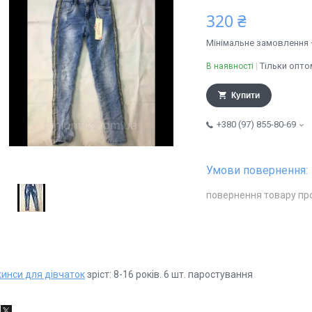
320 ₴
Мінімальне замовлення 
Тільки опто
В наявності
Купити
+380 (97) 855-80-69
повернення товару пр
инси для дівчаток
зріст: 8-16 років. 6 шт. паростування