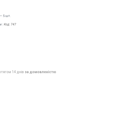
— 5 шт.
м
Код:
747
отягом 14 днів
за домовленістю