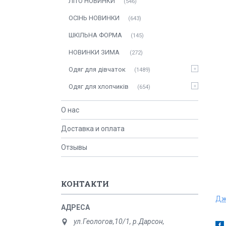
ЛITO HOBИНКИ
546
ОСIНЬ НОВИНКИ
643
ШКІЛЬНА ФОРМА
145
НОВИНКИ ЗИМА
272
Одяг для дівчаток
1489
Одяг для хлопчиків
654
О нас
Доставка и оплата
Отзывы
КОНТАКТИ
Дж
ул.Геологов,10/1, р.Дарсон,