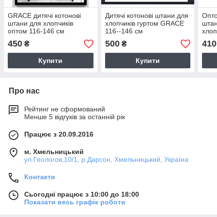
GRACE дитячі котонові
Дитячі котонові штани для
Опто
штани для хлопчиків
хлопчиків гуртом GRACE
штан
оптом 116-146 см
116--146 см
хлоп
см
450
500
410
₴
₴
Купити
Купити
Про нас
Рейтинг не сформований
Менше 5 відгуків за останній рік
Працює з 20.09.2016
м. Хмельницький
ул.Геологов,10/1, р.Дарсон, Хмельницький, Україна
Контакти
Сьогодні працює з 10:00 до 18:00
Показати весь графік роботи