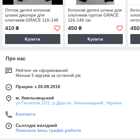
Оптом дитячі котонові
Котонові дитячі штани для
Кото
штани джогери для
хлопчиків гуртом GRACE
хлоп
хлопчиків GRACE 116-146
116-146 см
опт
см
410
450
450
₴
₴
Купити
Купити
Про нас
Рейтинг не сформований
Менше 5 відгуків за останній рік
Працює з 20.09.2016
м. Хмельницький
ул.Геологов,10/1, р.Дарсон, Хмельницький, Україна
Контакти
Сьогодні вихідний
Показати весь графік роботи