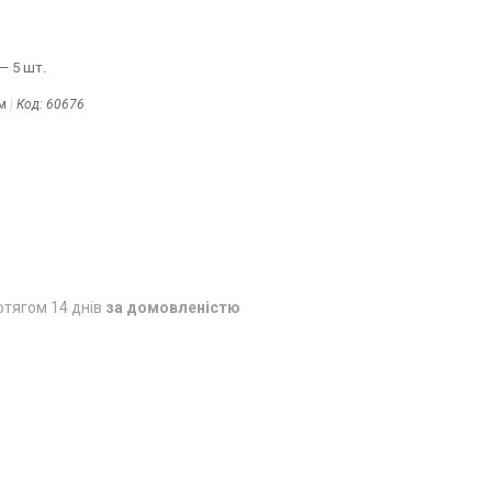
— 5 шт.
м
Код:
60676
отягом 14 днів
за домовленістю