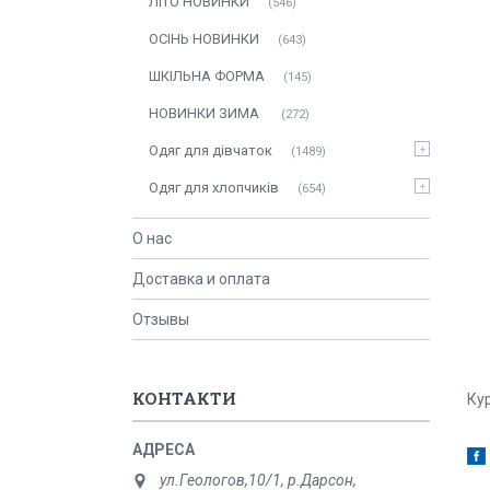
ЛITO HOBИНКИ
546
ОСIНЬ НОВИНКИ
643
ШКІЛЬНА ФОРМА
145
НОВИНКИ ЗИМА
272
Одяг для дівчаток
1489
Одяг для хлопчиків
654
О нас
Доставка и оплата
Отзывы
КОНТАКТИ
Кур
ул.Геологов,10/1, р.Дарсон,