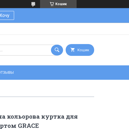
Кошик
Хочу
Кошик
ОТЗЫВЫ
а кольорова куртка для
уртом GRACE