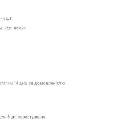
— 6 шт.
м
Код:
Чёрный
отягом 14 днів
за домовленістю
см. 6 шт. паростування.