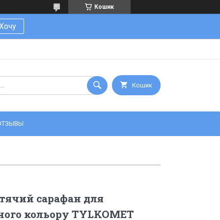
Кошик
Хочу
Кошик
ОТЗЫВЫ
тячий сарафан для
рного кольору TYLKOMET