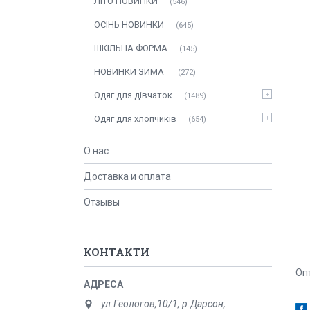
ЛITO HOBИНКИ
546
ОСIНЬ НОВИНКИ
645
ШКІЛЬНА ФОРМА
145
НОВИНКИ ЗИМА
272
Одяг для дівчаток
1489
Одяг для хлопчиків
654
О нас
Доставка и оплата
Отзывы
КОНТАКТИ
Опт
ул.Геологов,10/1, р.Дарсон,