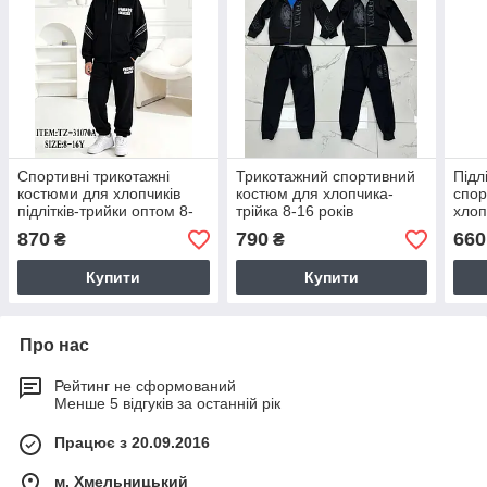
Спортивні трикотажні
Трикотажний спортивний
Підл
костюми для хлопчиків
костюм для хлопчика-
спор
підлітків-трийки оптом 8-
трійка 8-16 років
хлоп
16 років
рокі
870
790
660
₴
₴
Купити
Купити
Про нас
Рейтинг не сформований
Менше 5 відгуків за останній рік
Працює з 20.09.2016
м. Хмельницький