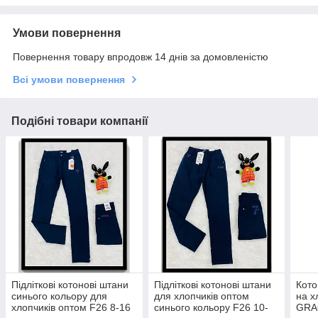
Умови повернення
Повернення товару впродовж 14 днів за домовленістю
Всі умови повернення
Подібні товари компанії
Підліткові котонові штани
Підліткові котонові штани
Кото
синього кольору для
для хлопчиків оптом
на х
хлопчиків оптом F26 8-16
синього кольору F26 10-
GRA