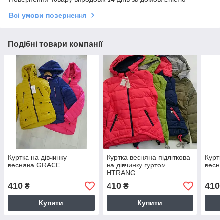
Всі умови повернення
Подібні товари компанії
Куртка на дівчинку
Куртка весняна підліткова
Курт
весняна GRACE
на дівчинку гуртом
вес
HTRANG
410
410
410
₴
₴
Купити
Купити