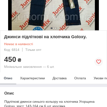
Джинси підліткові на хлопчика Goloxy.
Немає в наявності
Код: 6814
Тільки опт
450
₴
Мінімальне замовлення — 6 шт.
Опис
Характеристики
Доставка
Оплата
Умови п
Опис
Підліткові джинси синього кольору на хлопчика Угорщина
Goloxy. зріст: 143-164 см.6 шт. кросівка