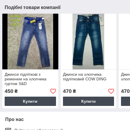
Подібні товари компанії
Джинси підліткові з
Джинси на хлопчика
Джин
ременем на хлопчика
підлітковий COW DING
хло
гуртом S&D
450
470
470
₴
₴
Купити
Купити
Про нас