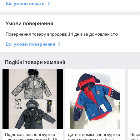
Всі умови оплати
Умови повернення
Повернення товару впродовж 14 днів за домовленістю
Всі умови повернення
Подібні товари компанії
Підліткові весняні куртки
Дитячі демісезонні куртки
Весн
для хлопчиків оптом 8-16
для хлопчиків на флісі
для 