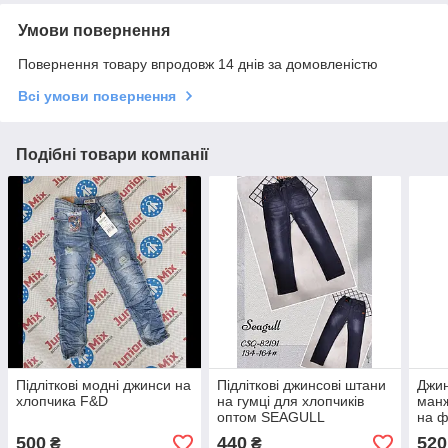
Умови повернення
Повернення товару впродовж 14 днів за домовленістю
Всі умови повернення
Подібні товари компанії
Підліткові модні джинси на
Підліткові джинсові штани
Джин
хлопчика F&D
на гумці для хлопчиків
манж
оптом SEAGULL
на ф
500
440
520
₴
₴