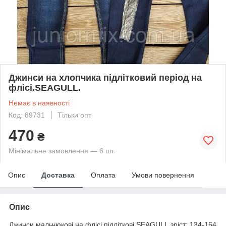
Джинси на хлопчика підлітковий період на
флісі.SEAGULL.
Немає в наявності
Код: 89731
Тільки опт
470
₴
Мінімальне замовлення — 6 шт.
Опис
Доставка
Оплата
Умови повернення
Опис
Джинси мальчюкові на флісі підліткові SEAGULL.зріст: 134-164