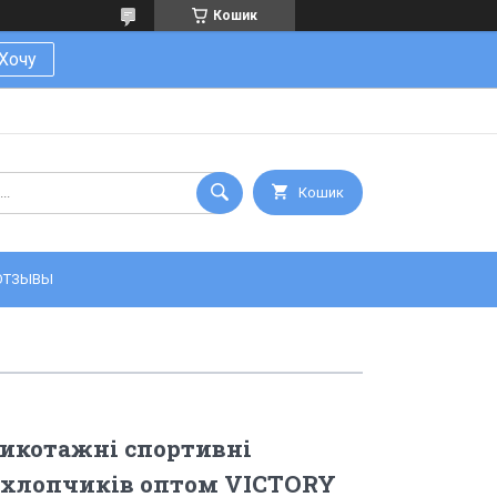
Кошик
Хочу
Кошик
ОТЗЫВЫ
рикотажні спортивні
 хлопчиків оптом VICTORY