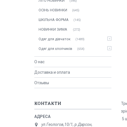
ЛITO HOBИНКИ
546
ОСIНЬ НОВИНКИ
645
ШКІЛЬНА ФОРМА
145
НОВИНКИ ЗИМА
272
Одяг для дівчаток
1489
Одяг для хлопчиків
654
О нас
Доставка и оплата
Отзывы
КОНТАКТИ
Тр
зрі
5 ш
ул.Геологов,10/1, р.Дарсон,