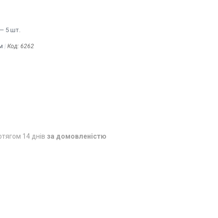
— 5 шт.
м
Код:
6262
отягом 14 днів
за домовленістю