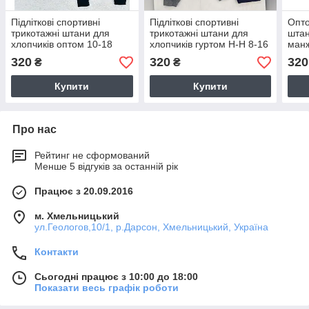
Підліткові спортивні
Підліткові спортивні
Опто
трикотажні штани для
трикотажні штани для
штан
хлопчиків оптом 10-18
хлопчиків гуртом Н-Н 8-16
ман
років🏐
років
320
320
320
₴
₴
Купити
Купити
Про нас
Рейтинг не сформований
Менше 5 відгуків за останній рік
Працює з 20.09.2016
м. Хмельницький
ул.Геологов,10/1, р.Дарсон, Хмельницький, Україна
Контакти
Сьогодні працює з 10:00 до 18:00
Показати весь графік роботи