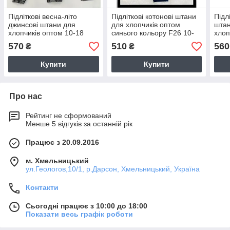
Підліткові весна-літо
Підліткові котонові штани
Підл
джинсові штани для
для хлопчиків оптом
штан
хлопчиків оптом 10-18
синього кольору F26 10-
хлоп
років
18 років
570
510
560
₴
₴
Купити
Купити
Про нас
Рейтинг не сформований
Менше 5 відгуків за останній рік
Працює з 20.09.2016
м. Хмельницький
ул.Геологов,10/1, р.Дарсон, Хмельницький, Україна
Контакти
Сьогодні працює з 10:00 до 18:00
Показати весь графік роботи