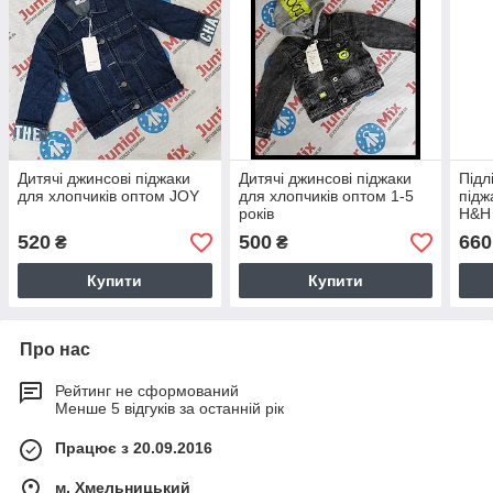
Дитячі джинсові піджаки
Дитячі джинсові піджаки
Підл
для хлопчиків оптом JOY
для хлопчиків оптом 1-5
підж
років
Н&Н
520
500
660
₴
₴
Купити
Купити
Про нас
Рейтинг не сформований
Менше 5 відгуків за останній рік
Працює з 20.09.2016
м. Хмельницький