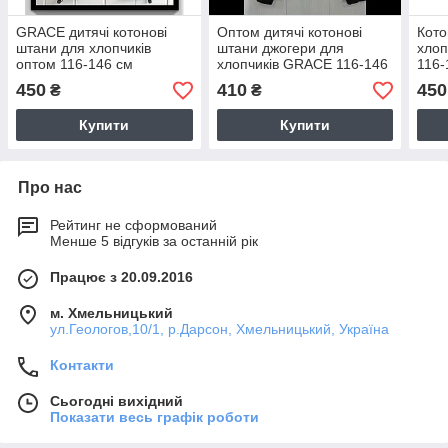
GRACE дитячі котонові
Оптом дитячі котонові
Кото
штани для хлопчиків
штани джогери для
хлоп
оптом 116-146 см
хлопчиків GRACE 116-146
116-
см
450
410
450
₴
₴
Купити
Купити
Про нас
Рейтинг не сформований
Менше 5 відгуків за останній рік
Працює з 20.09.2016
м. Хмельницький
ул.Геологов,10/1, р.Дарсон, Хмельницький, Україна
Контакти
Сьогодні вихідний
Показати весь графік роботи