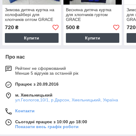
Зимова дитяча куртка на
Весняна дитяча куртка
Зимо
холофайбері для
для хлопчиків гуртом
для 
хлопчиків оптом GRACE
GRACE
GRA
720
500
720
₴
₴
Купити
Купити
Про нас
Рейтинг не сформований
Менше 5 відгуків за останній рік
Працює з 20.09.2016
м. Хмельницький
ул.Геологов,10/1, р.Дарсон, Хмельницький, Україна
Контакти
Сьогодні працює з 10:00 до 18:00
Показати весь графік роботи