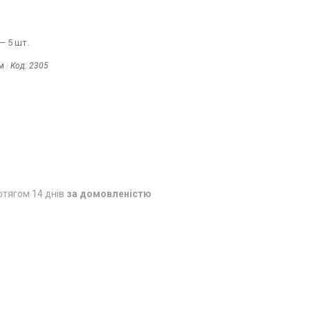
— 5 шт.
м
Код:
2305
отягом 14 днів
за домовленістю