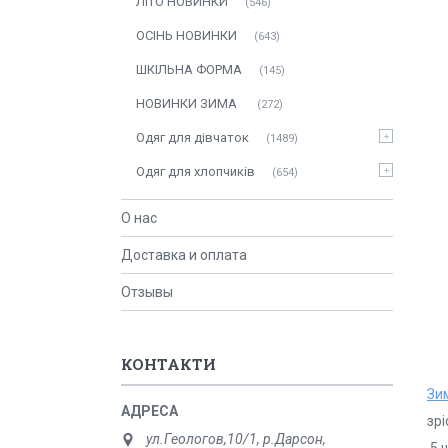
ЛITO HOBИНКИ
546
ОСIНЬ НОВИНКИ
643
ШКІЛЬНА ФОРМА
145
НОВИНКИ ЗИМА
272
Одяг для дівчаток
1489
Одяг для хлопчиків
654
О нас
Доставка и оплата
Отзывы
КОНТАКТИ
Зим
зрі
ул.Геологов,10/1, р.Дарсон,